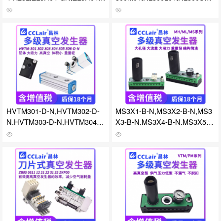
15L-GN,ZL3H04-K25L-GN,ZL3
RL300M06,RL300L06,RL300S
H04-G,ZL3H04-K15L-G,ZL3H0
06,RL600M04,RL600L04,RL60
4-K25L-G,ZL3H04-DN,ZL3H04
0S04,RL600M06,RL600L06,R
-K15L-DN,ZL3H04-K15L-DP,Z
L600S06,RL600M06-K1,RL30
L3H04-K15L-FN,ZL3H04-K15L
0M06-K1,RVBX-04,RVBX-06,R
-FP,ZL3H04-K25L-DN,ZL3H04
VBX-08,RVBX-10,RVBX-12,R
-K25L-DP,ZL3H04-K25L-FN,ZL
VBX-14,RVBX-16,RVBX-04-T,
3H04-K25L-FP真空发生器
RVBX-06-T真空发生器
HVTM301-D-N,HVTM302-D-
MS3X1-B-N,MS3X2-B-N,MS3
N,HVTM303-D-N,HVTM304-D
X3-B-N,MS3X4-B-N,MS3X5-B
-N,HVTM305-D-N,HVTM306-
-N,MS3X6-B-N,MS3X1-B-A,M
D-N,HVTM307-DN,HVTM307-
S3X2-B-A,MS3X3-B-A,MS3X4
DNA,HVTM308-DN,HVTM308
-B-A,MS3X5-B-A,MS3X6-B-A,
-DNA,HVTM309-DN,HVTM30
ML3X1-B-N,ML3X2-B-N,ML3X
9-DNA,HVTM310-04-N,HVTM
3-B-N,ML3X4-B-N,ML3X5-B-
310-04-N-A,HVTM311-04-NH
N,ML3X6-B-N,MH3X1-B-N,M
VTM311-04-N-A,HVTM312-04
H3X2-B-N,MH3X3-B-N,MH3X
-N,HVTM312-04-N-A真空发生
4-B-N,MH3X5-B-N,MH3X6-B-
器
N真空发生器