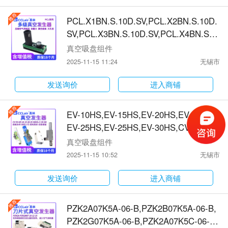
F02-75-N-A,WEF02-100-N-A真空发生器
PCL.X1BN.S.10D.SV,PCL.X2BN.S.10D.
SV,PCL.X3BN.S.10D.SV,PCL.X4BN.S.1
0D.SV,PCL.X5BN.S.10B.SV,PCL.X6BN.
真空吸盘组件
S.10B.SV,PCL.X1BV.S.10D.SV,PCL.X2B
2025-11-15 11:24
无锡市
V.S.10D.SV,PCL.X3BV.S.10D.SV,PCL.X
4BV.S.10D.SV,PCL.X5BV.S.10B.SV,PCL.
发送询价
进入商铺
X6BV.S.10B.SVPCL.X1AN.S.10D.SV真
空发生器
EV-10HS,EV-15HS,EV-20HS,EV-20HS,
EV-25HS,EV-25HS,EV-30HS,CV-05HS,
CV-10HS,CV-15HS,CV-20HS,CV-25HS,
真空吸盘组件
CV-30HS,CV-10HS-MD,CV-15HS-MD,C
2025-11-15 10:52
无锡市
V-20HS-MD,CV-25HS-MD,CV-30HS-M
D,CV-05HS-CK,CV-10HS-CK,CV-15HS-
发送询价
进入商铺
CK,CV-20HS-CK,CV-25HS-CK,CV-30H
S-CK真空发生器
PZK2A07K5A-06-B,PZK2B07K5A-06-B,
PZK2G07K5A-06-B,PZK2A07K5C-06-B,