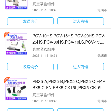
PZK2B07K5C-06-B,PZK2G07K5C-06-B,
真空吸盘组件
PZK2A07K5E-06-B,PZK2B07K5E-06-B,
2025-11-15 10:46
无锡市
PZK2G07K5E-06-B,PZK2A07K5H-06-B,
PZK2B07K5H-06-B,PZK2G07K5H-06-B,
发送询价
进入商铺
PZK2A07K5K-06-B,PZK2B07K5K-06-B,
PZK2G07K5K-06-B真空发生器
PCV-10HS,PCV-15HS,PCV-20HS,PCV-
25HS,PCV-30HS,PCV-10LS,PCV-15LS,
PCV-20LS,PCV-25LS,PCV-30LS,PCV-1
真空吸盘组件
0HS-MD,PCV-15HS-MD,PCV-20HS-M
2025-11-15 10:31
无锡市
D,PCV-25HS-MD,PCV-30HS-MD,PCV-1
0LS-MD,PCV-15LS-MD,PCV-20LS-MD,
发送询价
进入商铺
PCV-25LS-MD,PCV-30LS-MD真空发生
器
PBX5-A,PBX5-B,PBX5-C,PBX5-C-FP,P
BX5-C-FN,PBX5-CK15L,PBX5-CK15L-F
P,PBX5-CK15L-FN,PBX5-CK25L,PBX5-
真空吸盘组件
CK25L-FP,PBX5-CK25L-FN,PBX10-B,P
2025-11-15 09:45
无锡市
BX10-C,PBX10-C-FP,PBX10-C-FN,PBX