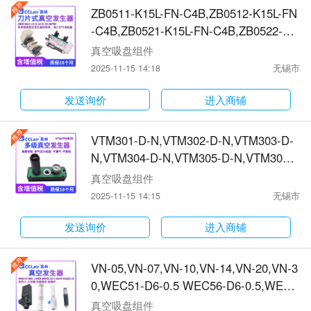
H3X5-B-N,MH3X6-B-N真空发生器
ZB0511-K15L-FN-C4B,ZB0512-K15L-FN
-C4B,ZB0521-K15L-FN-C4B,ZB0522-K1
5L-FN-C4B,ZB0531-K15L-FN-C4B,ZB05
真空吸盘组件
32-K15L-FN-C4B,ZB0511-K15L-FP-C4B,
2025-11-15 14:18
无锡市
ZB0512-K15L-FP-C4B,ZB0521-K15L-FP-
C4B,ZB0522-K15L-FP-C4B,ZB0531-K15
发送询价
进入商铺
L-FP-C4B,ZB0532-K15L-FP-C4B真空发
生器
VTM301-D-N,VTM302-D-N,VTM303-D-
N,VTM304-D-N,VTM305-D-N,VTM306-
D-N,PM401B-A-D,PM402B-A-D,PM403
真空吸盘组件
B-A-D,PM404B-A-D,PM405B-A-B,PM40
2025-11-15 14:15
无锡市
6B-A-B,PM401B-K15L-A-D,PM402B-K1
5L-A-D,PM403B-K15L-A-D,PM404B-K15
发送询价
进入商铺
L-A-D真空发生器
VN-05,VN-07,VN-10,VN-14,VN-20,VN-3
0,WEC51-D6-0.5 WEC56-D6-0.5,WEC5
1-D6-0.7,WEC56-D6-0.7,J-WER01-D4-
真空吸盘组件