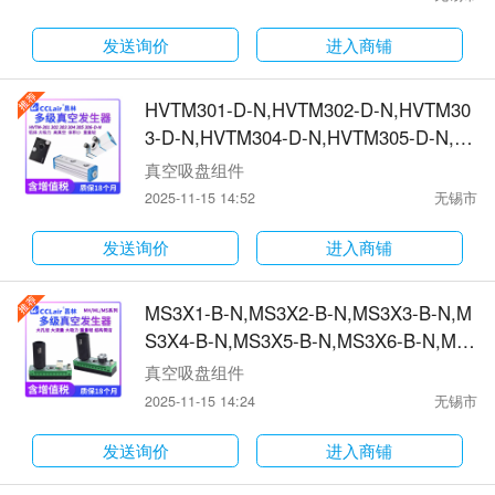
RL600M06-K1,RL300M06-K1,RVBX-04,
RVBX-06,RVBX-08,RVBX-10,RVBX-12,R
发送询价
进入商铺
VBX-14,RVBX-16,RVBX-04-T,RVBX-06-
T真空发生器
HVTM301-D-N,HVTM302-D-N,HVTM30
3-D-N,HVTM304-D-N,HVTM305-D-N,H
VTM306-D-N,HVTM307-DN,HVTM307-
真空吸盘组件
DNA,HVTM308-DN,HVTM308-DNA,HV
2025-11-15 14:52
无锡市
TM309-DN,HVTM309-DNA,HVTM310-0
4-N,HVTM310-04-N-A,HVTM311-04-NH
发送询价
进入商铺
VTM311-04-N-A,HVTM312-04-N,HVTM
312-04-N-A真空发生器
MS3X1-B-N,MS3X2-B-N,MS3X3-B-N,M
S3X4-B-N,MS3X5-B-N,MS3X6-B-N,MS
3X1-B-A,MS3X2-B-A,MS3X3-B-A,MS3X
真空吸盘组件
4-B-A,MS3X5-B-A,MS3X6-B-A,ML3X1-
2025-11-15 14:24
无锡市
B-N,ML3X2-B-N,ML3X3-B-N,ML3X4-B-
N,ML3X5-B-N,ML3X6-B-N,MH3X1-B-N,
发送询价
进入商铺
MH3X2-B-N,MH3X3-B-N,MH3X4-B-N,M