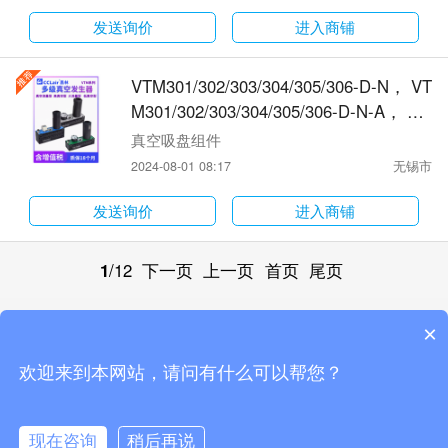
发送询价
进入商铺
VTM301/302/303/304/305/306-D-N， VT
M301/302/303/304/305/306-D-N-A， VT
M301/302/303/304/305/306-D-V， VTM
真空吸盘组件
301/302/303/304/305/306-D-N，蓝壳/高
2024-08-01 08:17
无锡市
真空型空气发生器
发送询价
进入商铺
1
/12
下一页
上一页
首页
尾页
×
触屏版
电脑版
微信
欢迎来到本网站，请问有什么可以帮您？
站点地图
Copyright by 无锡市昌林自动化科技有限公司手机版
现在咨询
稍后再说