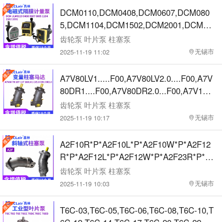
P1-32P-10R,HG0-8-01R-VPC,HG0-10-01
DCM0110,DCM0408,DCM0607,DCM080
R-VPC,HG0-13-01R-VPC齿轮泵
5,DCM1104,DCM1502,DCM2001,DCM01
10,DCM0408,DCM0607,DCM0805,DCM1
齿轮泵 叶片泵 柱塞泵
104,DCM1502,DCM2001,DCM0110,DCM
无锡市
2025-11-19 11:02
0408,DCM0607,DCM0805,DCM1104,DC
M1502,DCM2001,DCM0110,DCM0408,D
A7V80LV1.....F00,A7V80LV2.0....F00,A7V
CM0607,DCM0805隔膜泵
80DR1....F00,A7V80DR2.0...F00,A7V160
LV1....F00,A7V160LV2.0....F00,A7V160E
齿轮泵 叶片泵 柱塞泵
P1....F00,A7V160EP2.0....F00,A7V78LV
无锡市
2025-11-19 10:17
1....F00,A7V78LV2.0....F00,A7V78DR1...
F00,A7V78DR2.0...F00,A7V250LV5.1....F
A2F10R*P*A2F10L*P*A2F10W*P*A2F12
00,A7V107LV1....F00柱塞泵
R*P*A2F12L*P*A2F12W*P*A2F23R*P*A
2F23L*P*A2F23W*P*A2F28R*P*A2F28L*
齿轮泵 叶片泵 柱塞泵
P*A2F28W*P*A2F45R*P*A2F45L*P*A2F
无锡市
2025-11-19 10:03
45W*P*A2F55R*P*A2F55L*P*A2F55W*P
*A2F63R*P*A2F63L*P*A2F63W*P*A2F80
T6C-03,T6C-05,T6C-06,T6C-08,T6C-10,T
R*P*A2F80L*P*A2F80W*P*A2F107R*P*