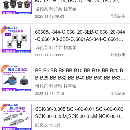
6C-12,T6C-14,T6C-17,T6C-20,T6C-22,T6
A2F107L*P*A2F107W*P*柱塞泵
C-25,T6C-28,T6C-31,T6D-14,T6D-17,T6
齿轮泵 叶片泵 柱塞泵
D-20,T6D-24,T6D-28,T6D-31,T6D-35,T6
无锡市
2025-11-19 09:43
D-38,T6D-42,T6D-45,T6D-50,T6D-61,T6E
-42,T6E-45,T6E-50,T6E-52,T6E-57,T6E-6
66605J-344-C,666120-3EB-C,666120-344
2,T6E-66,T6E-72,T6E-85叶片泵
-C,6661A3-3EB-C,6661A3-344-C,66612B
-3EB-C,66612B-244-C,666170-3EB-C,66
齿轮泵 叶片泵 柱塞泵
6170-344-C,6661T3-3EB-C,6661T3-344-
无锡市
2025-11-19 09:22
C,66617B-3EB-C,66617B-244-C,666270-
144-C,6662A3-3EB-C,6662A3-344-C,666
BB-B4,BB-B6,BB-B10,BB-B16,BB-B20,B
27B-EEB-C,66627B-244-C,666320-EEB-
B-B25,BB-B32,BB-B40,BB-B50,BB-B63,B
C隔膜泵
B-B80,BB-B100,BB-B125,BB-BN4,BB-BN
齿轮泵 叶片泵 柱塞泵
6,BB-BN10,BB-BN16,BB-BN20,BB-BN25,
无锡市
2025-11-18 17:18
BB-BN32,BB-BN40,BB-BN50,BB-BN63,B
B-BN80,BB-BN100,BB-BN125,BB-B4Y,B
SCK-00-0.005,SCK-00-0.01,SCK-00-0.03,
B-B6Y,BB-B10Y,BB-B16Y,BB-B20Y齿轮
SCK-00-0.25M,SCK-00-0.5M,NCK-00-0.1
油泵
-C,NCK-00-0.3-C,NCK-00-0.7-C,NCK-00-
缸类执行元件