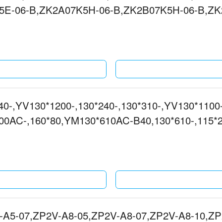
5E-06-B,ZK2A07K5H-06-B,ZK2B07K5H-06-B,Z
2A07K5R-06-B真空发生器
0-,YV130*1200-,130*240-,130*310-,YV130*110
200AC-,160*80,YM130*610AC-B40,130*610-,115
-A5-07,ZP2V-A8-05,ZP2V-A8-07,ZP2V-A8-10,ZP