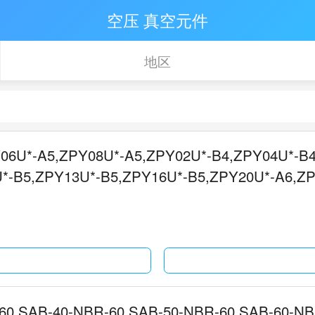
空压 真空元件
地区
06U*-A5,ZPY08U*-A5,ZPY02U*-B4,ZPY04U*-B
*-B5,ZPY13U*-B5,ZPY16U*-B5,ZPY20U*-A6,Z
60,SAB-40-NBR-60,SAB-50-NBR-60,SAB-60-NB