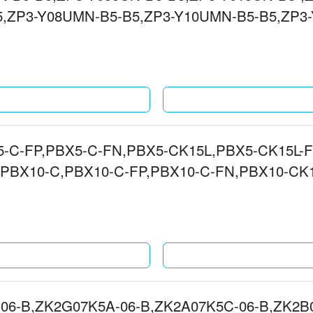
,ZP3-Y08UMN-B5-B5,ZP3-Y10UMN-B5-B5,ZP3-
-真空吸盘
-C-FP,PBX5-C-FN,PBX5-CK15L,PBX5-CK15L-
,PBX10-C,PBX10-C-FP,PBX10-C-FN,PBX10-CK
PBX10-CK25L-FN真空发生器
06-B,ZK2G07K5A-06-B,ZK2A07K5C-06-B,ZK2B