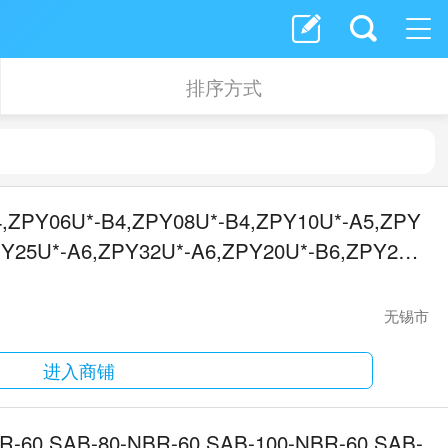
排序方式
4,ZPY06U*-B4,ZPY08U*-B4,ZPY10U*-A5,ZPY
PY25U*-A6,ZPY32U*-A6,ZPY20U*-B6,ZPY25U
无锡市
进入商铺
R-60,SAB-80-NBR-60,SAB-100-NBR-60,SAB-