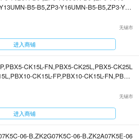
Y13UMN-B5-B5,ZP3-Y16UMN-B5-B5,ZP3-Y0
无锡市
进入商铺
FP,PBX5-CK15L-FN,PBX5-CK25L,PBX5-CK25L
15L,PBX10-CK15L-FP,PBX10-CK15L-FN,PBX1
无锡市
进入商铺
07K5C-06-B,ZK2G07K5C-06-B,ZK2A07K5E-06