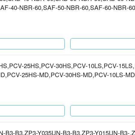
SAF-40-NBR-60,SAF-50-NBR-60,SAF-60-NBR
HS,PCV-25HS,PCV-30HS,PCV-10LS,PCV-15LS,
D,PCV-25HS-MD,PCV-30HS-MD,PCV-10LS-MD
N-B3-B3,ZP3-Y035UN-B3-B3,ZP3-Y015UN-B3-,Z