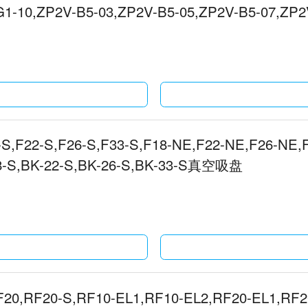
1-10,ZP2V-B5-03,ZP2V-B5-05,ZP2V-B5-07,ZP2
10真空吸盘
-S,F22-S,F26-S,F33-S,F18-NE,F22-NE,F26-NE,
18-S,BK-22-S,BK-26-S,BK-33-S真空吸盘
F20,RF20-S,RF10-EL1,RF10-EL2,RF20-EL1,RF