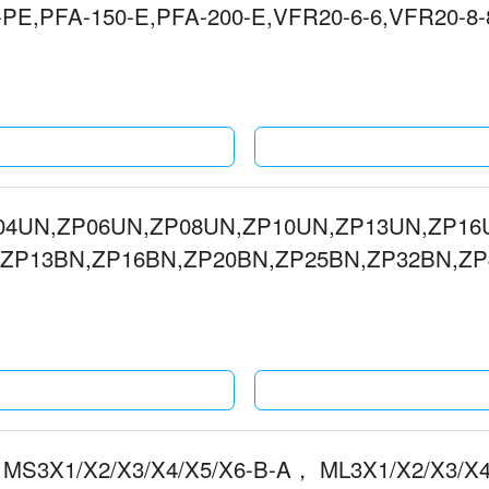
PE,PFA-150-E,PFA-200-E,VFR20-6-6,VFR20-8-
04UN,ZP06UN,ZP08UN,ZP10UN,ZP13UN,ZP16
,ZP13BN,ZP16BN,ZP20BN,ZP25BN,ZP32BN
 MS3X1/X2/X3/X4/X5/X6-B-A， ML3X1/X2/X3/X